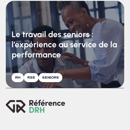
innovantes, économes et résilientes. Etre une
entreprise RSE devient ainsi un levier
stratégique et un facteur de différenciation
concurrentielle.
Le travail des seniors :
l’expérience au service de la
performance
RH
RSE
SENIORS