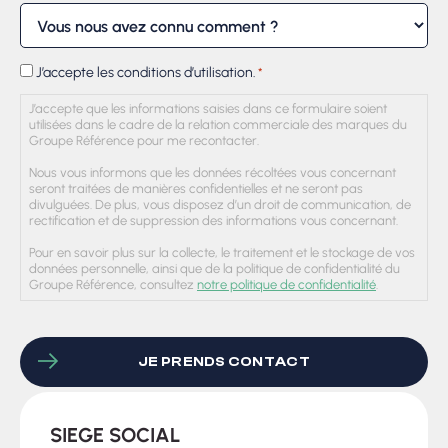
RGPD
J’accepte les conditions d’utilisation.
*
*
J’accepte que les informations saisies dans ce formulaire soient
utilisées dans le cadre de la relation commerciale des marques du
Groupe Référence pour me recontacter.
Nous vous informons que les données récoltées vous concernant
seront traitées de manières confidentielles et ne seront pas
divulguées. De plus, vous disposez d’un droit de communication, de
rectification et de suppression des informations vous concernant.
Pour en savoir plus sur la collecte, le traitement et le stockage de vos
données personnelle, ainsi que de la politique de confidentialité du
Groupe Référence, consultez
notre politique de confidentialité
.
CAPTCHA
SIEGE SOCIAL