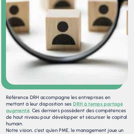
fédérer les collaborateurs autour des valeurs et de
culture d’entreprise. Si les managers se sentent
investis dans l’entreprise, et qu’ils disposent des clés
managériales pour incarner la politique RH, ils
parviendront à fidéliser les collaborateurs autour d’un
projet d’entreprise partagé.
Référence DRH accompagne les entreprises en
mettant à leur disposition ses
DRH à temps partagé
augmenté
. Ces derniers possèdent des compétences
de haut niveau pour développer et sécuriser le capital
humain.
Notre vision, c’est qu’en PME, le management joue un