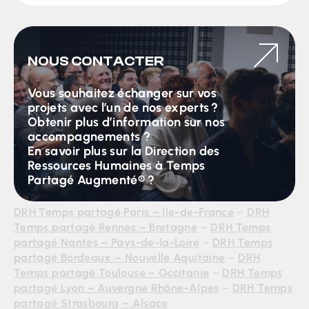
NOUS CONTACTER
Vous souhaitez échanger sur vos
projets avec l’un de nos experts ?
Obtenir plus d’information sur nos
accompagnements ?
En savoir plus sur la Direction des
Ressources Humaines à Temps
Partagé Augmenté® ?
DRH Temps partagé Paris – Ile-de-France
–
DRH
Temps partagé Rennes – Bretagne
–
DRH Temps
partagé Nantes – Pays-de-la-Loire
–
DRH Temps
partagé Bordeaux – Nouvelle Aquitaine
–
DRH
Temps partagé Toulouse – Occitanie
–
DRH Temps
partagé Lyon – Auvergne Rhône-Alpes
–
DRH Temps
partagé Strasbourg – Alsace