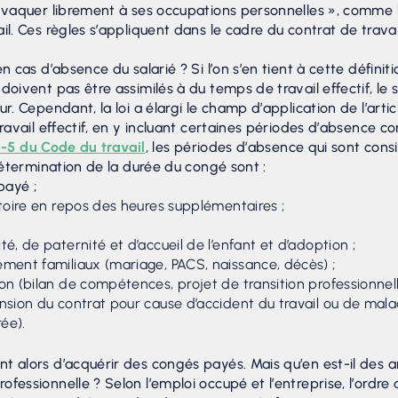
 vaquer librement à ses occupations personnelles », comme le
il. Ces règles s’appliquent dans le cadre du contrat de travai
n cas d’absence du salarié ? Si l’on s’en tient à cette définiti
doivent pas être assimilés à du temps de travail effectif, le s
ur. Cependant, la loi a élargi le champ d’application de l’arti
travail effectif, en y incluant certaines périodes d’absence 
1-5 du Code du travail
, les périodes d’absence qui sont co
 détermination de la durée du congé sont :
payé ;
atoire en repos des heures supplémentaires ;
é, de paternité et d’accueil de l’enfant et d’adoption ;
ment familiaux (mariage, PACS, naissance, décès) ;
n (bilan de compétences, projet de transition professionnelle
nsion du contrat pour cause d’accident du travail ou de mala
rée).
t alors d’acquérir des congés payés. Mais qu’en est-il des ar
fessionnelle ? Selon l’emploi occupé et l’entreprise, l’ordre 