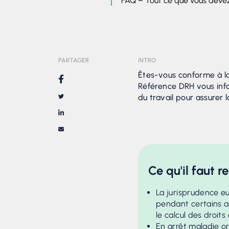
FAQ – Tout ce que vous devez
PARTAGER
INTRO
Êtes-vous conforme à l
Référence DRH vous info
du travail pour assurer 
Ce qu'il faut re
La jurisprudence eu
pendant certains ar
le calcul des droits
En arrêt maladie o