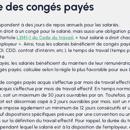
pe des congés payés
pondent à des jours de repos annuels pour les salariés.
 un droit à un congé pour le salarié, mais aussi une obligation 
l’article
L3141-1 du Code du travail
, « tout salarié a droit c
ployeur ». Ainsi, tous les salariés bénéficient de congés payé
DI, CDD, contrat d’intérim, etc.), le temps de travail (temps p
té.
yés, les salariés bénéficient du maintien de leur rémunérati
s payés, calculée selon la règle la plus favorable pour eux 
e congés payés acquis s’effectue par mois de travail effect
quis s’effectue par mois de travail effectif. En temps normal,
, soit un maximum de 30 jours ouvrables par an. Toutefois, p
roit est désormais capé à 2 jours ouvrables par mois, soit u
ale impose également un minimum de 12 jours consécutifs et
uf dispositions spécifiques prévues par une convention ou un 
sur la définition du travail effectif. Pour rappel, la durée du tr
ndant lequel le salarié est à la disposition de l’employeur,