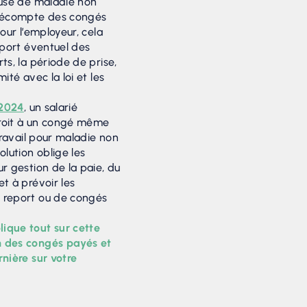
ause de maladie non
 décompte des congés
Pour l’employeur, cela
eport éventuel des
ts, la période de prise,
ité avec la loi et les
 2024
, un salarié
roit à un congé même
 travail pour maladie non
olution oblige les
r gestion de la paie, du
t à prévoir les
 report ou de congés
ique tout sur cette
n des congés payés et
rnière sur votre