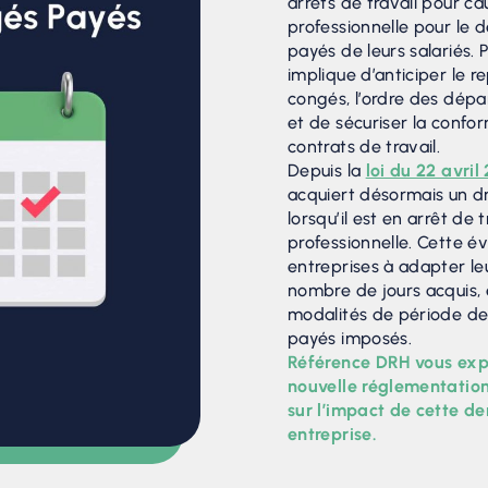
arrêts de travail pour c
professionnelle pour le
payés de leurs salariés. 
implique d’anticiper le r
congés, l’ordre des dépar
et de sécuriser la conform
contrats de travail.
Depuis la
loi du 22 avril
acquiert désormais un d
lorsqu’il est en arrêt de
professionnelle. Cette év
entreprises à adapter leu
nombre de jours acquis, e
modalités de période de
payés imposés.
Référence DRH vous expl
nouvelle réglementatio
sur l’impact de cette de
entreprise.