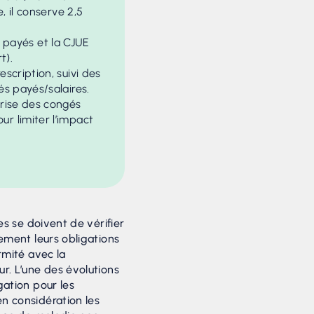
, il conserve 2,5
 payés et la CJUE
t).
scription, suivi des
és payés/salaires.
prise des congés
ur limiter l’impact
ses se doivent de vérifier
nement leurs obligations
rmité avec la
r. L’une des évolutions
gation pour les
n considération les