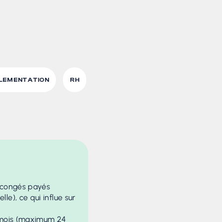
LEMENTATION
RH
e congés payés
e), ce qui influe sur
r mois (maximum 24