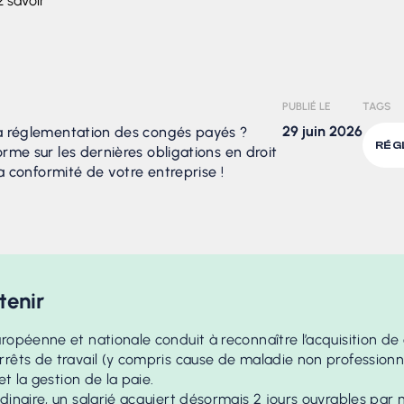
 savoir
PUBLIÉ LE
TAGS
29 juin 2026
a réglementation des congés payés ?
RÉG
rme sur les dernières obligations en droit
la conformité de votre entreprise !
tenir
ropéenne et nationale conduit à reconnaître l’acquisition d
rêts de travail (y compris cause de maladie non professionnell
 et la gestion de la paie.
rdinaire, un salarié acquiert désormais 2 jours ouvrables pa