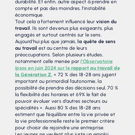
durabilité. Et enfin, autre aspect à prendre en
compte et pas des moindres, l’instabilité
économique.
Tout cela a fortement influencé leur
vision du
travail
. Ils sont devenus plus exigeants, plus
engagés et surtout centrés sur le sens.
Aujourd’hui plus que jamais,
la quête de sens
au travail
est au centre de leurs
préoccupations. Selon plusieurs études,
notamment celle menée par
l’Observatoire
Ipsos
en juin 2024 sur le
rapport au travail de
la Génération Z
,
« 72 % des 18-28 ans jugent
important ou primordial l’autonomie, la
possibilité de prendre des décisions seul, 70 %
la flexibilité des horaires et 69% le fait de
pouvoir évoluer vers d’autres secteurs ou
spécialités ». Aussi 80 % des 18-28 ans
estiment que l’équilibre entre la vie privée et
la vie professionnelle reste le premier critère
pour choisir de rejoindre une entreprise.
Les jeunes ne veulent plus juste un emploi