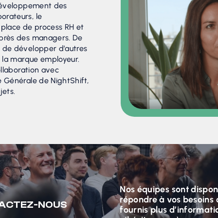
 développement des
orateurs, le
 place de process RH et
uprès des managers. De
r de développer d’autres
 la marque employeur.
collaboration avec
e Générale de NightShift,
jets.
Nos équipes sont dispon
répondre à vos besoins 
ACTEZ-NOUS
fournis plus d’informati