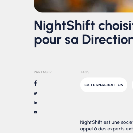
NightShift choisi
pour sa Directi
PARTAGER
TAGS
EXTERNALISATION
NightShift est une socié
appel à des experts ex