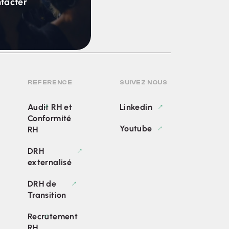
ntacter
REFERENCE
SUIVEZ NOUS
Audit RH et
Linkedin
Conformité
Youtube
RH
DRH
externalisé
DRH de
Transition
Recrutement
RH